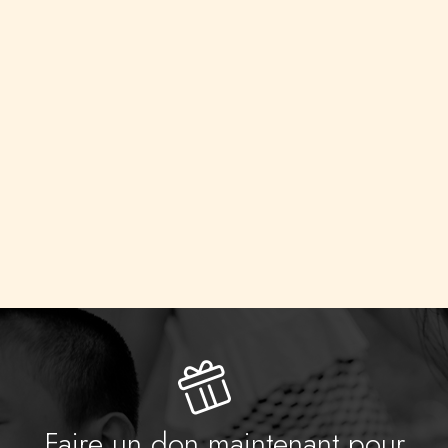
d’échanges culturels internationaux
– Complexe polyculturel : bibliothèque
d’information publique, médiathèque de
langues, centre de spectacles, pôle de
recherches et de création, centre
d’animations populaires, ….
Faire un don maintenant pour